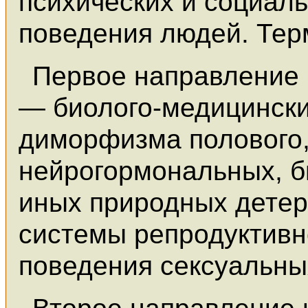
психических и социаль
поведения людей. Терм
Первое направление 
— биолого-медицинск
диморфизма полового,
нейрогормональных, б
иных природных детер
системы репродуктивн
поведения сексуальны