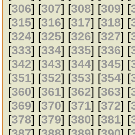
[
306
] [
307
] [
308
] [
309
] [
[
315
] [
316
] [
317
] [
318
] [
[
324
] [
325
] [
326
] [
327
] [
[
333
] [
334
] [
335
] [
336
] [
[
342
] [
343
] [
344
] [
345
] [
[
351
] [
352
] [
353
] [
354
] [
[
360
] [
361
] [
362
] [
363
] [
[
369
] [
370
] [
371
] [
372
] [
[
378
] [
379
] [
380
] [
381
] [
[
387
] [
388
] [
389
] [
390
] [