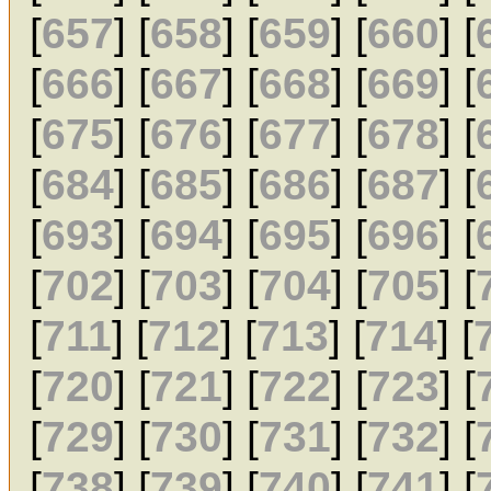
[
657
] [
658
] [
659
] [
660
] [
[
666
] [
667
] [
668
] [
669
] [
[
675
] [
676
] [
677
] [
678
] [
[
684
] [
685
] [
686
] [
687
] [
[
693
] [
694
] [
695
] [
696
] [
[
702
] [
703
] [
704
] [
705
] [
[
711
] [
712
] [
713
] [
714
] [
[
720
] [
721
] [
722
] [
723
] [
[
729
] [
730
] [
731
] [
732
] [
[
738
] [
739
] [
740
] [
741
] [