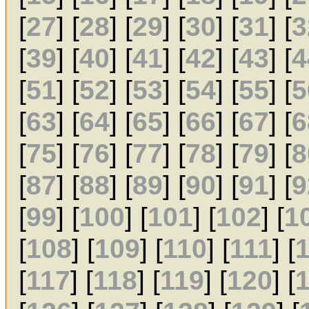
[
27
] [
28
] [
29
] [
30
] [
31
] [
3
[
39
] [
40
] [
41
] [
42
] [
43
] [
4
[
51
] [
52
] [
53
] [
54
] [
55
] [
5
[
63
] [
64
] [
65
] [
66
] [
67
] [
6
[
75
] [
76
] [
77
] [
78
] [
79
] [
8
[
87
] [
88
] [
89
] [
90
] [
91
] [
9
[
99
] [
100
] [
101
] [
102
] [
1
[
108
] [
109
] [
110
] [
111
] [
[
117
] [
118
] [
119
] [
120
] [