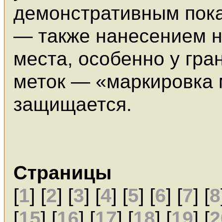
демонстративным пока
— также нанесением н
места, особенно у гра
меток — «маркировка 
защищается.
Страницы
[
1
] [
2
] [
3
] [
4
] [
5
] [
6
] [
7
] [
8
[
15
] [
16
] [
17
] [
18
] [
19
] [
2