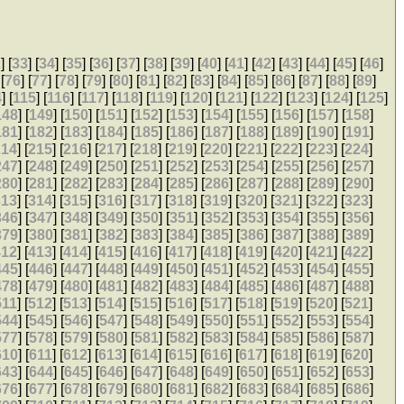
2
] [
33
] [
34
] [
35
] [
36
] [
37
] [
38
] [
39
] [
40
] [
41
] [
42
] [
43
] [
44
] [
45
] [
46
]
 [
76
] [
77
] [
78
] [
79
] [
80
] [
81
] [
82
] [
83
] [
84
] [
85
] [
86
] [
87
] [
88
] [
89
]
4
] [
115
] [
116
] [
117
] [
118
] [
119
] [
120
] [
121
] [
122
] [
123
] [
124
] [
125
]
148
] [
149
] [
150
] [
151
] [
152
] [
153
] [
154
] [
155
] [
156
] [
157
] [
158
]
181
] [
182
] [
183
] [
184
] [
185
] [
186
] [
187
] [
188
] [
189
] [
190
] [
191
]
214
] [
215
] [
216
] [
217
] [
218
] [
219
] [
220
] [
221
] [
222
] [
223
] [
224
]
247
] [
248
] [
249
] [
250
] [
251
] [
252
] [
253
] [
254
] [
255
] [
256
] [
257
]
280
] [
281
] [
282
] [
283
] [
284
] [
285
] [
286
] [
287
] [
288
] [
289
] [
290
]
313
] [
314
] [
315
] [
316
] [
317
] [
318
] [
319
] [
320
] [
321
] [
322
] [
323
]
346
] [
347
] [
348
] [
349
] [
350
] [
351
] [
352
] [
353
] [
354
] [
355
] [
356
]
379
] [
380
] [
381
] [
382
] [
383
] [
384
] [
385
] [
386
] [
387
] [
388
] [
389
]
412
] [
413
] [
414
] [
415
] [
416
] [
417
] [
418
] [
419
] [
420
] [
421
] [
422
]
445
] [
446
] [
447
] [
448
] [
449
] [
450
] [
451
] [
452
] [
453
] [
454
] [
455
]
478
] [
479
] [
480
] [
481
] [
482
] [
483
] [
484
] [
485
] [
486
] [
487
] [
488
]
511
] [
512
] [
513
] [
514
] [
515
] [
516
] [
517
] [
518
] [
519
] [
520
] [
521
]
544
] [
545
] [
546
] [
547
] [
548
] [
549
] [
550
] [
551
] [
552
] [
553
] [
554
]
577
] [
578
] [
579
] [
580
] [
581
] [
582
] [
583
] [
584
] [
585
] [
586
] [
587
]
610
] [
611
] [
612
] [
613
] [
614
] [
615
] [
616
] [
617
] [
618
] [
619
] [
620
]
643
] [
644
] [
645
] [
646
] [
647
] [
648
] [
649
] [
650
] [
651
] [
652
] [
653
]
676
] [
677
] [
678
] [
679
] [
680
] [
681
] [
682
] [
683
] [
684
] [
685
] [
686
]