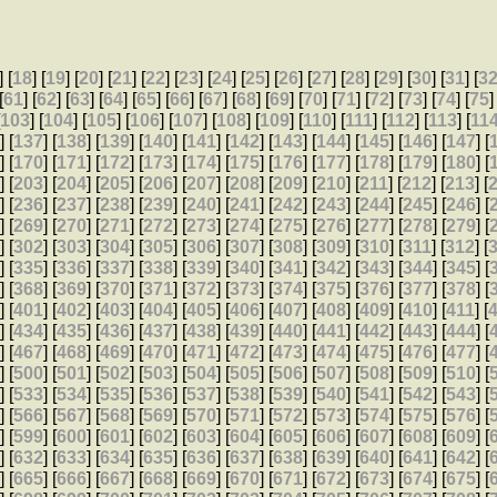
] [
18
] [
19
] [
20
] [
21
] [
22
] [
23
] [
24
] [
25
] [
26
] [
27
] [
28
] [
29
] [
30
] [
31
] [
3
[
61
] [
62
] [
63
] [
64
] [
65
] [
66
] [
67
] [
68
] [
69
] [
70
] [
71
] [
72
] [
73
] [
74
] [
75
]
[
103
] [
104
] [
105
] [
106
] [
107
] [
108
] [
109
] [
110
] [
111
] [
112
] [
113
] [
11
6
] [
137
] [
138
] [
139
] [
140
] [
141
] [
142
] [
143
] [
144
] [
145
] [
146
] [
147
] [
9
] [
170
] [
171
] [
172
] [
173
] [
174
] [
175
] [
176
] [
177
] [
178
] [
179
] [
180
] [
2
] [
203
] [
204
] [
205
] [
206
] [
207
] [
208
] [
209
] [
210
] [
211
] [
212
] [
213
] [
5
] [
236
] [
237
] [
238
] [
239
] [
240
] [
241
] [
242
] [
243
] [
244
] [
245
] [
246
] [
8
] [
269
] [
270
] [
271
] [
272
] [
273
] [
274
] [
275
] [
276
] [
277
] [
278
] [
279
] [
1
] [
302
] [
303
] [
304
] [
305
] [
306
] [
307
] [
308
] [
309
] [
310
] [
311
] [
312
] [
4
] [
335
] [
336
] [
337
] [
338
] [
339
] [
340
] [
341
] [
342
] [
343
] [
344
] [
345
] [
7
] [
368
] [
369
] [
370
] [
371
] [
372
] [
373
] [
374
] [
375
] [
376
] [
377
] [
378
] [
0
] [
401
] [
402
] [
403
] [
404
] [
405
] [
406
] [
407
] [
408
] [
409
] [
410
] [
411
] [
3
] [
434
] [
435
] [
436
] [
437
] [
438
] [
439
] [
440
] [
441
] [
442
] [
443
] [
444
] [
6
] [
467
] [
468
] [
469
] [
470
] [
471
] [
472
] [
473
] [
474
] [
475
] [
476
] [
477
] [
9
] [
500
] [
501
] [
502
] [
503
] [
504
] [
505
] [
506
] [
507
] [
508
] [
509
] [
510
] [
2
] [
533
] [
534
] [
535
] [
536
] [
537
] [
538
] [
539
] [
540
] [
541
] [
542
] [
543
] [
5
] [
566
] [
567
] [
568
] [
569
] [
570
] [
571
] [
572
] [
573
] [
574
] [
575
] [
576
] [
8
] [
599
] [
600
] [
601
] [
602
] [
603
] [
604
] [
605
] [
606
] [
607
] [
608
] [
609
] [
1
] [
632
] [
633
] [
634
] [
635
] [
636
] [
637
] [
638
] [
639
] [
640
] [
641
] [
642
] [
4
] [
665
] [
666
] [
667
] [
668
] [
669
] [
670
] [
671
] [
672
] [
673
] [
674
] [
675
] [