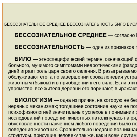
БЕССОЗНАТЕЛЬНОЕ СРЕДНЕЕ БЕССОЗНАТЕЛЬНОСТЬ БИЛО БИО
БЕССОЗНАТЕЛЬНОЕ СРЕДНЕЕ
— согласно 
БЕССОЗНАТЕЛЬНОСТЬ
— один из признаков 
БИЛО
— этноспецифический термин, означающий ф
больного, мучимого симптомами невротическими (раздра
дней играет роль царя своего селения. В разыгрываемо
обслуживают его, а по завершении срока леневия устр
животным (быком) и в приобщении к его силе. Если эти м
упрямство: все жителя деревни его порицают, выражают
БИОЛОГИЗМ
— одна из причин, на которую не б
нервных механизмах; тогдашнее состояние науки не по
психофизиологией значительных успехов в понимании 
исследований поведения животных натолкнулась на ря
обусловленности научением любого поведения было по
поведения животных. Сравнительно недавно возникшая
структуры, присущие человеку так же, как и всем други