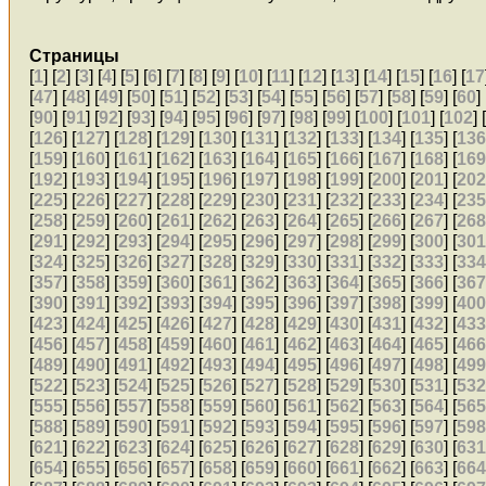
Страницы
[
1
] [
2
] [
3
] [
4
] [
5
] [
6
] [
7
] [
8
] [
9
] [
10
] [
11
] [
12
] [
13
] [
14
] [
15
] [
16
] [
17
[
47
] [
48
] [
49
] [
50
] [
51
] [
52
] [
53
] [
54
] [
55
] [
56
] [
57
] [
58
] [
59
] [
60
] 
[
90
] [
91
] [
92
] [
93
] [
94
] [
95
] [
96
] [
97
] [
98
] [
99
] [
100
] [
101
] [
102
] 
[
126
] [
127
] [
128
] [
129
] [
130
] [
131
] [
132
] [
133
] [
134
] [
135
] [
13
[
159
] [
160
] [
161
] [
162
] [
163
] [
164
] [
165
] [
166
] [
167
] [
168
] [
16
[
192
] [
193
] [
194
] [
195
] [
196
] [
197
] [
198
] [
199
] [
200
] [
201
] [
20
[
225
] [
226
] [
227
] [
228
] [
229
] [
230
] [
231
] [
232
] [
233
] [
234
] [
23
[
258
] [
259
] [
260
] [
261
] [
262
] [
263
] [
264
] [
265
] [
266
] [
267
] [
26
[
291
] [
292
] [
293
] [
294
] [
295
] [
296
] [
297
] [
298
] [
299
] [
300
] [
30
[
324
] [
325
] [
326
] [
327
] [
328
] [
329
] [
330
] [
331
] [
332
] [
333
] [
33
[
357
] [
358
] [
359
] [
360
] [
361
] [
362
] [
363
] [
364
] [
365
] [
366
] [
36
[
390
] [
391
] [
392
] [
393
] [
394
] [
395
] [
396
] [
397
] [
398
] [
399
] [
40
[
423
] [
424
] [
425
] [
426
] [
427
] [
428
] [
429
] [
430
] [
431
] [
432
] [
43
[
456
] [
457
] [
458
] [
459
] [
460
] [
461
] [
462
] [
463
] [
464
] [
465
] [
46
[
489
] [
490
] [
491
] [
492
] [
493
] [
494
] [
495
] [
496
] [
497
] [
498
] [
49
[
522
] [
523
] [
524
] [
525
] [
526
] [
527
] [
528
] [
529
] [
530
] [
531
] [
53
[
555
] [
556
] [
557
] [
558
] [
559
] [
560
] [
561
] [
562
] [
563
] [
564
] [
56
[
588
] [
589
] [
590
] [
591
] [
592
] [
593
] [
594
] [
595
] [
596
] [
597
] [
59
[
621
] [
622
] [
623
] [
624
] [
625
] [
626
] [
627
] [
628
] [
629
] [
630
] [
63
[
654
] [
655
] [
656
] [
657
] [
658
] [
659
] [
660
] [
661
] [
662
] [
663
] [
66