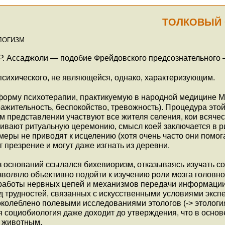
ТОЛКОВЫЙ 
ЛОГИЗМ
Р. Ассаджоли — подобие Фрейдовского предсознательного — 
психического, не являющейся, однако, характеризующим.
орму психотерапии, практикуемую в народной медицине М
жительность, беспокойство, тревожность). Процедура этой 
м представлении участвуют все жителя селения, кои всяче
аивают ритуальную церемонию, смысл коей заключается в 
еры не приводят к исцелению (хотя очень часто они помогаю
 презрение и могут даже изгнать из деревни.
ез оснований ссылался бихевиоризм, отказываясь изучать с
зволяло объективно подойти к изучению роли мозга головн
работы нервных цепей и механизмов передачи информации,
д трудностей, связанных с искусственными условиями эксп
колеблено полевыми исследованиями этологов (-> этолог
 социобиология даже доходит до утверждения, что в осно
м животным.