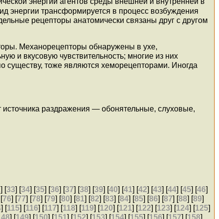
ческой энергии агентов среды внешней и внутренней в
ид энергии трансформируется в процесс возбуждения
дельные рецепторы анатомически связаны друг с другом
торы. Механорецепторы обнаружены в ухе,
ую и вкусовую чувствительность; многие из них
по существу, тоже являются хеморецепторами. Иногда
 источника раздражения — обонятельные, слуховые,
2
] [
33
] [
34
] [
35
] [
36
] [
37
] [
38
] [
39
] [
40
] [
41
] [
42
] [
43
] [
44
] [
45
] [
46
]
 [
76
] [
77
] [
78
] [
79
] [
80
] [
81
] [
82
] [
83
] [
84
] [
85
] [
86
] [
87
] [
88
] [
89
]
4
] [
115
] [
116
] [
117
] [
118
] [
119
] [
120
] [
121
] [
122
] [
123
] [
124
] [
125
]
148
] [
149
] [
150
] [
151
] [
152
] [
153
] [
154
] [
155
] [
156
] [
157
] [
158
]