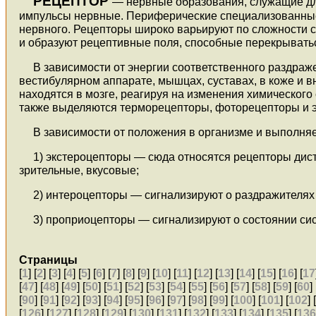
РЕЦЕПТОР
— нервные образования, служащие дл
импульсы нервные. Периферические специализованные 
нервного. Рецепторы широко варьируют по сложности с
и образуют рецептивные поля, способные перекрывать
В зависимости от энергии соответственного раздра
вестибулярном аппарате, мышцах, суставах, в коже и 
находятся в мозге, реагируя на изменения химическог
также выделяются терморецепторы, фоторецепторы и 
В зависимости от положения в организме и выполня
1) экстероцепторы — сюда относятся рецепторы дис
зрительные, вкусовые;
2) интероцепторы — сигнализируют о раздражителях
3) проприоцепторы — сигнализируют о состоянии си
Страницы
[
1
] [
2
] [
3
] [
4
] [
5
] [
6
] [
7
] [
8
] [
9
] [
10
] [
11
] [
12
] [
13
] [
14
] [
15
] [
16
] [
17
[
47
] [
48
] [
49
] [
50
] [
51
] [
52
] [
53
] [
54
] [
55
] [
56
] [
57
] [
58
] [
59
] [
60
] 
[
90
] [
91
] [
92
] [
93
] [
94
] [
95
] [
96
] [
97
] [
98
] [
99
] [
100
] [
101
] [
102
] 
[
126
] [
127
] [
128
] [
129
] [
130
] [
131
] [
132
] [
133
] [
134
] [
135
] [
13