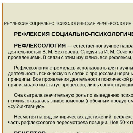
РЕФЛЕКСИЯ СОЦИАЛЬНО-ПСИХОЛОГИЧЕСКАЯ РЕФЛЕКСОЛОГИЯ
РЕФЛЕКСИЯ СОЦИАЛЬНО-ПСИХОЛОГИЧ
РЕФЛЕКСОЛОГИЯ
— естественнонаучное направ
деятельностью В. М. Бехтерева. Следуя за И. М. Сечен
проявлениями. В связи с этим изучались все рефлексы,
Рефлексология стремилась использовать для научн
деятельность психическую в связи с процессами нерв
принципы. Все проявления деятельности психической р
приписывало им статус процессов, лишь сопутствующи
Она сыграла значительную роль по выведению психо
психика оказалась эпифеноменом (побочным продуктом
«субъективную».
Несмотря на ряд эмпирических достижений, рефлексо
часть рефлексологов пересмотрела позиции. Нов 50-х г