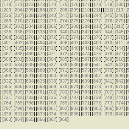
9
] [
170
] [
171
] [
172
] [
173
] [
174
] [
175
] [
176
] [
177
] [
178
] [
179
] [
180
] [
2
] [
203
] [
204
] [
205
] [
206
] [
207
] [
208
] [
209
] [
210
] [
211
] [
212
] [
213
] [
5
] [
236
] [
237
] [
238
] [
239
] [
240
] [
241
] [
242
] [
243
] [
244
] [
245
] [
246
] [
8
] [
269
] [
270
] [
271
] [
272
] [
273
] [
274
] [
275
] [
276
] [
277
] [
278
] [
279
] [
1
] [
302
] [
303
] [
304
] [
305
] [
306
] [
307
] [
308
] [
309
] [
310
] [
311
] [
312
] [
4
] [
335
] [
336
] [
337
] [
338
] [
339
] [
340
] [
341
] [
342
] [
343
] [
344
] [
345
] [
7
] [
368
] [
369
] [
370
] [
371
] [
372
] [
373
] [
374
] [
375
] [
376
] [
377
] [
378
] [
0
] [
401
] [
402
] [
403
] [
404
] [
405
] [
406
] [
407
] [
408
] [
409
] [
410
] [
411
] [
3
] [
434
] [
435
] [
436
] [
437
] [
438
] [
439
] [
440
] [
441
] [
442
] [
443
] [
444
] [
6
] [
467
] [
468
] [
469
] [
470
] [
471
] [
472
] [
473
] [
474
] [
475
] [
476
] [
477
] [
9
] [
500
] [
501
] [
502
] [
503
] [
504
] [
505
] [
506
] [
507
] [
508
] [
509
] [
510
] [
2
] [
533
] [
534
] [
535
] [
536
] [
537
] [
538
] [
539
] [
540
] [
541
] [
542
] [
543
] [
5
] [
566
] [
567
] [
568
] [
569
] [
570
] [
571
] [
572
] [
573
] [
574
] [
575
] [
576
] [
8
] [
599
] [
600
] [
601
] [
602
] [
603
] [
604
] [
605
] [
606
] [
607
] [
608
] [
609
] [
1
] [
632
] [
633
] [
634
] [
635
] [
636
] [
637
] [
638
] [
639
] [
640
] [
641
] [
642
] [
4
] [
665
] [
666
] [
667
] [
668
] [
669
] [
670
] [
671
] [
672
] [
673
] [
674
] [
675
] [
7
] [
698
] [
699
] [
700
] [
701
] [
702
] [
703
] [
704
] [
705
] [
706
] [
707
] [
708
] [
0
] [
731
] [
732
] [
733
] [
734
] [
735
] [
736
] [
737
] [
738
] [
739
] [
740
] [
741
] [
3
] [
764
] [
765
] [
766
] [
767
] [
768
] [
769
] [
770
] [
771
] [
772
] [
773
] [
774
] [
6
] [
797
] [
798
] [
799
] [
800
] [
801
] [
802
] [
803
] [
804
] [
805
] [
806
] [
807
] [
9
] [
830
] [
831
] [
832
] [
833
] [
834
] [
835
] [
836
] [
837
] [
838
] [
839
] [
840
] [
2
] [
863
] [
864
] [
865
] [
866
] [
867
] [
868
]