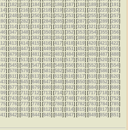
181
] [
182
] [
183
] [
184
] [
185
] [
186
] [
187
] [
188
] [
189
] [
190
] [
191
]
214
] [
215
] [
216
] [
217
] [
218
] [
219
] [
220
] [
221
] [
222
] [
223
] [
224
]
247
] [
248
] [
249
] [
250
] [
251
] [
252
] [
253
] [
254
] [
255
] [
256
] [
257
]
280
] [
281
] [
282
] [
283
] [
284
] [
285
] [
286
] [
287
] [
288
] [
289
] [
290
]
313
] [
314
] [
315
] [
316
] [
317
] [
318
] [
319
] [
320
] [
321
] [
322
] [
323
]
346
] [
347
] [
348
] [
349
] [
350
] [
351
] [
352
] [
353
] [
354
] [
355
] [
356
]
379
] [
380
] [
381
] [
382
] [
383
] [
384
] [
385
] [
386
] [
387
] [
388
] [
389
]
412
] [
413
] [
414
] [
415
] [
416
] [
417
] [
418
] [
419
] [
420
] [
421
] [
422
]
445
] [
446
] [
447
] [
448
] [
449
] [
450
] [
451
] [
452
] [
453
] [
454
] [
455
]
478
] [
479
] [
480
] [
481
] [
482
] [
483
] [
484
] [
485
] [
486
] [
487
] [
488
]
511
] [
512
] [
513
] [
514
] [
515
] [
516
] [
517
] [
518
] [
519
] [
520
] [
521
]
544
] [
545
] [
546
] [
547
] [
548
] [
549
] [
550
] [
551
] [
552
] [
553
] [
554
]
577
] [
578
] [
579
] [
580
] [
581
] [
582
] [
583
] [
584
] [
585
] [
586
] [
587
]
610
] [
611
] [
612
] [
613
] [
614
] [
615
] [
616
] [
617
] [
618
] [
619
] [
620
]
643
] [
644
] [
645
] [
646
] [
647
] [
648
] [
649
] [
650
] [
651
] [
652
] [
653
]
676
] [
677
] [
678
] [
679
] [
680
] [
681
] [
682
] [
683
] [
684
] [
685
] [
686
]
709
] [
710
] [
711
] [
712
] [
713
] [
714
] [
715
] [
716
] [
717
] [
718
] [
719
]
742
] [
743
] [
744
] [
745
] [
746
] [
747
] [
748
] [
749
] [
750
] [
751
] [
752
]
775
] [
776
] [
777
] [
778
] [
779
] [
780
] [
781
] [
782
] [
783
] [
784
] [
785
]
808
] [
809
] [
810
] [
811
] [
812
] [
813
] [
814
] [
815
] [
816
] [
817
] [
818
]
841
] [
842
] [
843
] [
844
] [
845
] [
846
] [
847
] [
848
] [
849
] [
850
] [
851
]