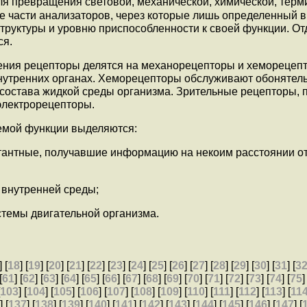
я превращения световой, механической, химической, терми
части анализаторов, через которые лишь определенный в
труктуры и уровню приспособленности к своей функции. От
ся.
жения рецепторы делятся на механорецепторы и хеморецеп
внутренних органах. Хеморецепторы обслуживают обонятельн
о состава жидкой среды организма. Зрительные рецепторы, 
электрорецепторы.
емой функции выделяются:
тантные, получавшие информацию на некоим расстоянии от
 внутренней среды;
стемы двигательной организма.
] [
18
] [
19
] [
20
] [
21
] [
22
] [
23
] [
24
] [
25
] [
26
] [
27
] [
28
] [
29
] [
30
] [
31
] [
3
[
61
] [
62
] [
63
] [
64
] [
65
] [
66
] [
67
] [
68
] [
69
] [
70
] [
71
] [
72
] [
73
] [
74
] [
75
]
[
103
] [
104
] [
105
] [
106
] [
107
] [
108
] [
109
] [
110
] [
111
] [
112
] [
113
] [
11
6
] [
137
] [
138
] [
139
] [
140
] [
141
] [
142
] [
143
] [
144
] [
145
] [
146
] [
147
] [