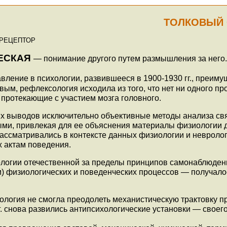
ТОЛКОВЫЙ 
 РЕЦЕПТОР
ЕСКАЯ
— понимание другого путем размышления за него
ление в психологии, развившееся в 1900-1930 гг., преимущ
овым, рефлексология исходила из того, что нет ни одного
 протекающие с участием мозга головного.
ых выводов исключительно объективные методы анализа св
ными, привлекая для ее объяснения материалы физиологии
ассматривались в контексте данных физиологии и невроло
х актам поведения.
логии отечественной за пределы принципов самонаблюдени
) физиологических и поведенческих процессов — получало
логия не смогла преодолеть механистическую трактовку про
г. снова развились антипсихологические установки — свое