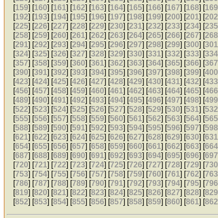
[
159
] [
160
] [
161
] [
162
] [
163
] [
164
] [
165
] [
166
] [
167
] [
168
] [
16
[
192
] [
193
] [
194
] [
195
] [
196
] [
197
] [
198
] [
199
] [
200
] [
201
] [
20
[
225
] [
226
] [
227
] [
228
] [
229
] [
230
] [
231
] [
232
] [
233
] [
234
] [
23
[
258
] [
259
] [
260
] [
261
] [
262
] [
263
] [
264
] [
265
] [
266
] [
267
] [
26
[
291
] [
292
] [
293
] [
294
] [
295
] [
296
] [
297
] [
298
] [
299
] [
300
] [
30
[
324
] [
325
] [
326
] [
327
] [
328
] [
329
] [
330
] [
331
] [
332
] [
333
] [
33
[
357
] [
358
] [
359
] [
360
] [
361
] [
362
] [
363
] [
364
] [
365
] [
366
] [
36
[
390
] [
391
] [
392
] [
393
] [
394
] [
395
] [
396
] [
397
] [
398
] [
399
] [
40
[
423
] [
424
] [
425
] [
426
] [
427
] [
428
] [
429
] [
430
] [
431
] [
432
] [
43
[
456
] [
457
] [
458
] [
459
] [
460
] [
461
] [
462
] [
463
] [
464
] [
465
] [
46
[
489
] [
490
] [
491
] [
492
] [
493
] [
494
] [
495
] [
496
] [
497
] [
498
] [
49
[
522
] [
523
] [
524
] [
525
] [
526
] [
527
] [
528
] [
529
] [
530
] [
531
] [
53
[
555
] [
556
] [
557
] [
558
] [
559
] [
560
] [
561
] [
562
] [
563
] [
564
] [
56
[
588
] [
589
] [
590
] [
591
] [
592
] [
593
] [
594
] [
595
] [
596
] [
597
] [
59
[
621
] [
622
] [
623
] [
624
] [
625
] [
626
] [
627
] [
628
] [
629
] [
630
] [
63
[
654
] [
655
] [
656
] [
657
] [
658
] [
659
] [
660
] [
661
] [
662
] [
663
] [
66
[
687
] [
688
] [
689
] [
690
] [
691
] [
692
] [
693
] [
694
] [
695
] [
696
] [
69
[
720
] [
721
] [
722
] [
723
] [
724
] [
725
] [
726
] [
727
] [
728
] [
729
] [
73
[
753
] [
754
] [
755
] [
756
] [
757
] [
758
] [
759
] [
760
] [
761
] [
762
] [
76
[
786
] [
787
] [
788
] [
789
] [
790
] [
791
] [
792
] [
793
] [
794
] [
795
] [
79
[
819
] [
820
] [
821
] [
822
] [
823
] [
824
] [
825
] [
826
] [
827
] [
828
] [
82
[
852
] [
853
] [
854
] [
855
] [
856
] [
857
] [
858
] [
859
] [
860
] [
861
] [
86