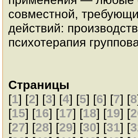
совместной, требующи
действий: производств
психотерапия группова
Страницы
[
1
] [
2
] [
3
] [
4
] [
5
] [
6
] [
7
] [
8
[
15
] [
16
] [
17
] [
18
] [
19
] [
2
[
27
] [
28
] [
29
] [
30
] [
31
] [
3