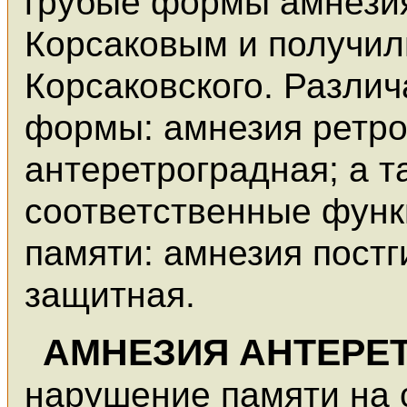
грубые формы амнези
Корсаковым и получил
Корсаковского. Разли
формы: амнезия ретро
антеретроградная; а 
соответственные фун
памяти: амнезия постг
защитная.
АМНЕЗИЯ АНТЕРЕ
нарушение памяти на 