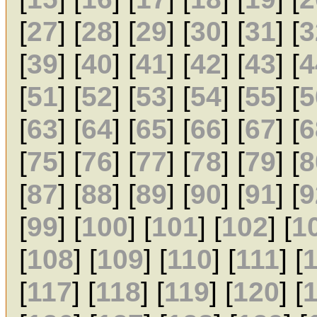
[
27
] [
28
] [
29
] [
30
] [
31
] [
3
[
39
] [
40
] [
41
] [
42
] [
43
] [
4
[
51
] [
52
] [
53
] [
54
] [
55
] [
5
[
63
] [
64
] [
65
] [
66
] [
67
] [
6
[
75
] [
76
] [
77
] [
78
] [
79
] [
8
[
87
] [
88
] [
89
] [
90
] [
91
] [
9
[
99
] [
100
] [
101
] [
102
] [
1
[
108
] [
109
] [
110
] [
111
] [
[
117
] [
118
] [
119
] [
120
] [