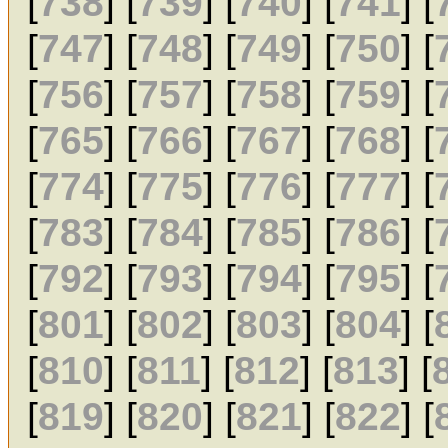
[
738
] [
739
] [
740
] [
741
] [
[
747
] [
748
] [
749
] [
750
] [
[
756
] [
757
] [
758
] [
759
] [
[
765
] [
766
] [
767
] [
768
] [
[
774
] [
775
] [
776
] [
777
] [
[
783
] [
784
] [
785
] [
786
] [
[
792
] [
793
] [
794
] [
795
] [
[
801
] [
802
] [
803
] [
804
] [
[
810
] [
811
] [
812
] [
813
] [
[
819
] [
820
] [
821
] [
822
] [