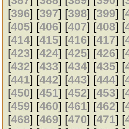
[
387
] [
388
] [
389
] [
390
] [
[
396
] [
397
] [
398
] [
399
] [
[
405
] [
406
] [
407
] [
408
] [
[
414
] [
415
] [
416
] [
417
] [
[
423
] [
424
] [
425
] [
426
] [
[
432
] [
433
] [
434
] [
435
] [
[
441
] [
442
] [
443
] [
444
] [
[
450
] [
451
] [
452
] [
453
] [
[
459
] [
460
] [
461
] [
462
] [
[
468
] [
469
] [
470
] [
471
] [