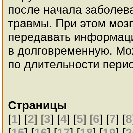
после начала заболев
травмы. При этом мозг
передавать информаци
в долговременную. Мо
по длительности пери
Страницы
[
1
] [
2
] [
3
] [
4
] [
5
] [
6
] [
7
] [
8
[
15
] [
16
] [
17
] [
18
] [
19
] [
2