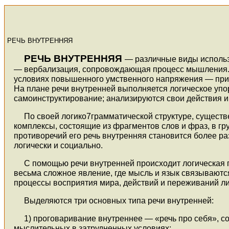
РЕЧЬ ВНУТРЕННЯЯ
РЕЧЬ ВНУТРЕННЯЯ
— различные виды использ
— вербализация, сопровождающая процесс мышления. В
условиях повышенного умственного напряжения — при 
На плане речи внутренней выполняется логическое уп
самоинструктирование; анализируются свои действия 
По своей логико7грамматической структуре, сущест
комплексы, состоящие из фрагментов слов и фраз, в г
противоречий его речь внутренняя становится более ра
логически и социально.
С помощью речи внутренней происходит логическая 
весьма сложное явление, где мысль и язык связывают
процессы восприятия мира, действий и переживаний ли
Выделяются три основных типа речи внутренней:
1) проговаривание внутреннее — «речь про себя», с
мыслительных в затрудненных условиях;