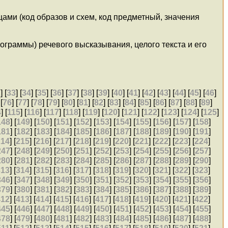
цами (код образов и схем, код предметный, значения
граммы) речевого высказывания, целого текста и его
2
] [
33
] [
34
] [
35
] [
36
] [
37
] [
38
] [
39
] [
40
] [
41
] [
42
] [
43
] [
44
] [
45
] [
46
]
 [
76
] [
77
] [
78
] [
79
] [
80
] [
81
] [
82
] [
83
] [
84
] [
85
] [
86
] [
87
] [
88
] [
89
]
4
] [
115
] [
116
] [
117
] [
118
] [
119
] [
120
] [
121
] [
122
] [
123
] [
124
] [
125
]
148
] [
149
] [
150
] [
151
] [
152
] [
153
] [
154
] [
155
] [
156
] [
157
] [
158
]
181
] [
182
] [
183
] [
184
] [
185
] [
186
] [
187
] [
188
] [
189
] [
190
] [
191
]
214
] [
215
] [
216
] [
217
] [
218
] [
219
] [
220
] [
221
] [
222
] [
223
] [
224
]
247
] [
248
] [
249
] [
250
] [
251
] [
252
] [
253
] [
254
] [
255
] [
256
] [
257
]
280
] [
281
] [
282
] [
283
] [
284
] [
285
] [
286
] [
287
] [
288
] [
289
] [
290
]
313
] [
314
] [
315
] [
316
] [
317
] [
318
] [
319
] [
320
] [
321
] [
322
] [
323
]
346
] [
347
] [
348
] [
349
] [
350
] [
351
] [
352
] [
353
] [
354
] [
355
] [
356
]
379
] [
380
] [
381
] [
382
] [
383
] [
384
] [
385
] [
386
] [
387
] [
388
] [
389
]
412
] [
413
] [
414
] [
415
] [
416
] [
417
] [
418
] [
419
] [
420
] [
421
] [
422
]
445
] [
446
] [
447
] [
448
] [
449
] [
450
] [
451
] [
452
] [
453
] [
454
] [
455
]
478
] [
479
] [
480
] [
481
] [
482
] [
483
] [
484
] [
485
] [
486
] [
487
] [
488
]