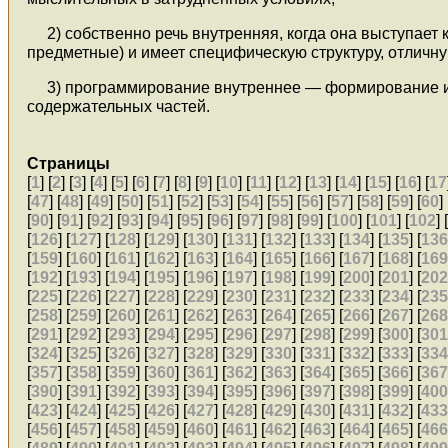
2) собственно речь внутренняя, когда она выступает
предметные) и имеет специфическую структуру, отличну
3) программирование внутреннее — формирование и 
содержательных частей.
Страницы
[
1
] [
2
] [
3
] [
4
] [
5
] [
6
] [
7
] [
8
] [
9
] [
10
] [
11
] [
12
] [
13
] [
14
] [
15
] [
16
] [
17
[
47
] [
48
] [
49
] [
50
] [
51
] [
52
] [
53
] [
54
] [
55
] [
56
] [
57
] [
58
] [
59
] [
60
] 
[
90
] [
91
] [
92
] [
93
] [
94
] [
95
] [
96
] [
97
] [
98
] [
99
] [
100
] [
101
] [
102
] 
[
126
] [
127
] [
128
] [
129
] [
130
] [
131
] [
132
] [
133
] [
134
] [
135
] [
13
[
159
] [
160
] [
161
] [
162
] [
163
] [
164
] [
165
] [
166
] [
167
] [
168
] [
16
[
192
] [
193
] [
194
] [
195
] [
196
] [
197
] [
198
] [
199
] [
200
] [
201
] [
20
[
225
] [
226
] [
227
] [
228
] [
229
] [
230
] [
231
] [
232
] [
233
] [
234
] [
23
[
258
] [
259
] [
260
] [
261
] [
262
] [
263
] [
264
] [
265
] [
266
] [
267
] [
26
[
291
] [
292
] [
293
] [
294
] [
295
] [
296
] [
297
] [
298
] [
299
] [
300
] [
30
[
324
] [
325
] [
326
] [
327
] [
328
] [
329
] [
330
] [
331
] [
332
] [
333
] [
33
[
357
] [
358
] [
359
] [
360
] [
361
] [
362
] [
363
] [
364
] [
365
] [
366
] [
36
[
390
] [
391
] [
392
] [
393
] [
394
] [
395
] [
396
] [
397
] [
398
] [
399
] [
40
[
423
] [
424
] [
425
] [
426
] [
427
] [
428
] [
429
] [
430
] [
431
] [
432
] [
43
[
456
] [
457
] [
458
] [
459
] [
460
] [
461
] [
462
] [
463
] [
464
] [
465
] [
46