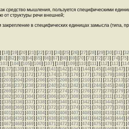
 как средство мышления, пользуется специфическими едини
ю от структуры речи внешней;
закрепление в специфических единицах замысла (типа, про
] [
18
] [
19
] [
20
] [
21
] [
22
] [
23
] [
24
] [
25
] [
26
] [
27
] [
28
] [
29
] [
30
] [
31
] [
3
[
61
] [
62
] [
63
] [
64
] [
65
] [
66
] [
67
] [
68
] [
69
] [
70
] [
71
] [
72
] [
73
] [
74
] [
75
]
[
103
] [
104
] [
105
] [
106
] [
107
] [
108
] [
109
] [
110
] [
111
] [
112
] [
113
] [
11
6
] [
137
] [
138
] [
139
] [
140
] [
141
] [
142
] [
143
] [
144
] [
145
] [
146
] [
147
] [
9
] [
170
] [
171
] [
172
] [
173
] [
174
] [
175
] [
176
] [
177
] [
178
] [
179
] [
180
] [
2
] [
203
] [
204
] [
205
] [
206
] [
207
] [
208
] [
209
] [
210
] [
211
] [
212
] [
213
] [
5
] [
236
] [
237
] [
238
] [
239
] [
240
] [
241
] [
242
] [
243
] [
244
] [
245
] [
246
] [
8
] [
269
] [
270
] [
271
] [
272
] [
273
] [
274
] [
275
] [
276
] [
277
] [
278
] [
279
] [
1
] [
302
] [
303
] [
304
] [
305
] [
306
] [
307
] [
308
] [
309
] [
310
] [
311
] [
312
] [
4
] [
335
] [
336
] [
337
] [
338
] [
339
] [
340
] [
341
] [
342
] [
343
] [
344
] [
345
] [
7
] [
368
] [
369
] [
370
] [
371
] [
372
] [
373
] [
374
] [
375
] [
376
] [
377
] [
378
] [
0
] [
401
] [
402
] [
403
] [
404
] [
405
] [
406
] [
407
] [
408
] [
409
] [
410
] [
411
] [
3
] [
434
] [
435
] [
436
] [
437
] [
438
] [
439
] [
440
] [
441
] [
442
] [
443
] [
444
] [
6
] [
467
] [
468
] [
469
] [
470
] [
471
] [
472
] [
473
] [
474
] [
475
] [
476
] [
477
] [