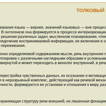
ТОЛКОВЫЙ 
ования языка — вернее, значений языковых — вне процесс
 онтогенезе она формируется в процессе интериоризации
решении различных задач, мысленном планировании, чтени
орядочение воспринимаемой информации, ее включение в о
и переживания.
венно определяемой содержанием мысли, речь внутренняя
руппировке с различными наглядными образами и условными
звернутой и может переходить в монолог внутренний, в ре
перестройка чувственных данных, их осознание и мотиваци
ся в неразрывный комплекс, действующий как речевой мех
чности, формируются ее установки и отношения к миру, ра
охраняющая структуру речи внешней, но лишенная фонации 