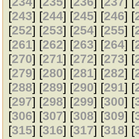
[
234
] [
235
] [
236
] [
237
] [
[
243
] [
244
] [
245
] [
246
] [
[
252
] [
253
] [
254
] [
255
] [
[
261
] [
262
] [
263
] [
264
] [
[
270
] [
271
] [
272
] [
273
] [
[
279
] [
280
] [
281
] [
282
] [
[
288
] [
289
] [
290
] [
291
] [
[
297
] [
298
] [
299
] [
300
] [
[
306
] [
307
] [
308
] [
309
] [
[
315
] [
316
] [
317
] [
318
] [