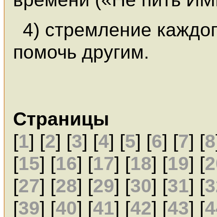
4) стремление каждо
помочь другим.
Страницы
[
1
] [
2
] [
3
] [
4
] [
5
] [
6
] [
7
] [
8
[
15
] [
16
] [
17
] [
18
] [
19
] [
2
[
27
] [
28
] [
29
] [
30
] [
31
] [
3
[
39
] [
40
] [
41
] [
42
] [
43
] [
4