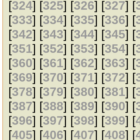
[
324
] [
325
] [
326
] [
327
] [
[
333
] [
334
] [
335
] [
336
] [
[
342
] [
343
] [
344
] [
345
] [
[
351
] [
352
] [
353
] [
354
] [
[
360
] [
361
] [
362
] [
363
] [
[
369
] [
370
] [
371
] [
372
] [
[
378
] [
379
] [
380
] [
381
] [
[
387
] [
388
] [
389
] [
390
] [
[
396
] [
397
] [
398
] [
399
] [
[
405
] [
406
] [
407
] [
408
] [