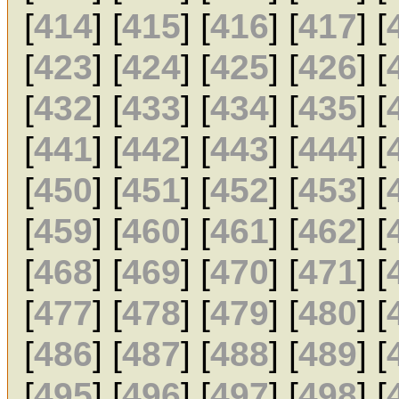
[
414
] [
415
] [
416
] [
417
] [
[
423
] [
424
] [
425
] [
426
] [
[
432
] [
433
] [
434
] [
435
] [
[
441
] [
442
] [
443
] [
444
] [
[
450
] [
451
] [
452
] [
453
] [
[
459
] [
460
] [
461
] [
462
] [
[
468
] [
469
] [
470
] [
471
] [
[
477
] [
478
] [
479
] [
480
] [
[
486
] [
487
] [
488
] [
489
] [
[
495
] [
496
] [
497
] [
498
] [