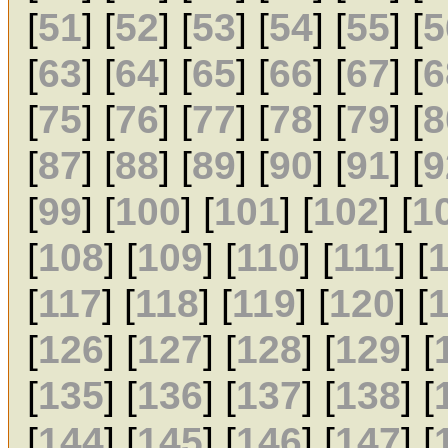
[
51
] [
52
] [
53
] [
54
] [
55
] [
5
[
63
] [
64
] [
65
] [
66
] [
67
] [
6
[
75
] [
76
] [
77
] [
78
] [
79
] [
8
[
87
] [
88
] [
89
] [
90
] [
91
] [
9
[
99
] [
100
] [
101
] [
102
] [
1
[
108
] [
109
] [
110
] [
111
] [
[
117
] [
118
] [
119
] [
120
] [
[
126
] [
127
] [
128
] [
129
] [
[
135
] [
136
] [
137
] [
138
] [
[
144
] [
145
] [
146
] [
147
] [