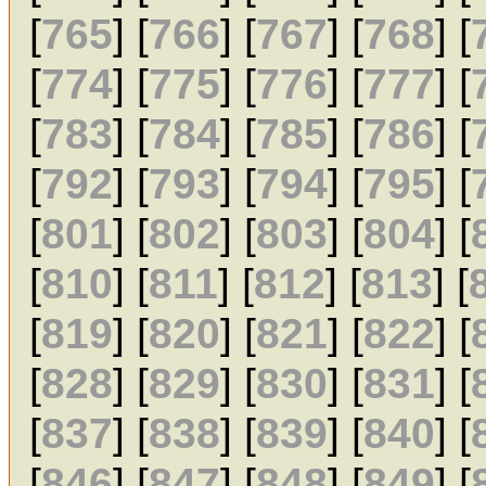
[
765
] [
766
] [
767
] [
768
] [
[
774
] [
775
] [
776
] [
777
] [
[
783
] [
784
] [
785
] [
786
] [
[
792
] [
793
] [
794
] [
795
] [
[
801
] [
802
] [
803
] [
804
] [
[
810
] [
811
] [
812
] [
813
] [
[
819
] [
820
] [
821
] [
822
] [
[
828
] [
829
] [
830
] [
831
] [
[
837
] [
838
] [
839
] [
840
] [
[
846
] [
847
] [
848
] [
849
] [