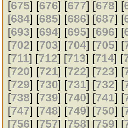
[
675
] [
676
] [
677
] [
678
] [
[
684
] [
685
] [
686
] [
687
] [
[
693
] [
694
] [
695
] [
696
] [
[
702
] [
703
] [
704
] [
705
] [
[
711
] [
712
] [
713
] [
714
] [
[
720
] [
721
] [
722
] [
723
] [
[
729
] [
730
] [
731
] [
732
] [
[
738
] [
739
] [
740
] [
741
] [
[
747
] [
748
] [
749
] [
750
] [
[
756
] [
757
] [
758
] [
759
] [