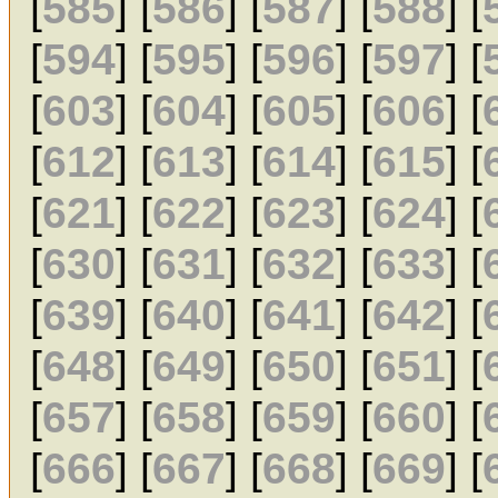
[
585
] [
586
] [
587
] [
588
] [
[
594
] [
595
] [
596
] [
597
] [
[
603
] [
604
] [
605
] [
606
] [
[
612
] [
613
] [
614
] [
615
] [
[
621
] [
622
] [
623
] [
624
] [
[
630
] [
631
] [
632
] [
633
] [
[
639
] [
640
] [
641
] [
642
] [
[
648
] [
649
] [
650
] [
651
] [
[
657
] [
658
] [
659
] [
660
] [
[
666
] [
667
] [
668
] [
669
] [