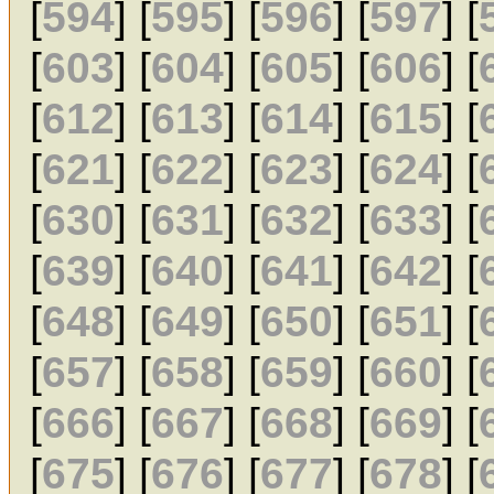
[
594
] [
595
] [
596
] [
597
] [
[
603
] [
604
] [
605
] [
606
] [
[
612
] [
613
] [
614
] [
615
] [
[
621
] [
622
] [
623
] [
624
] [
[
630
] [
631
] [
632
] [
633
] [
[
639
] [
640
] [
641
] [
642
] [
[
648
] [
649
] [
650
] [
651
] [
[
657
] [
658
] [
659
] [
660
] [
[
666
] [
667
] [
668
] [
669
] [
[
675
] [
676
] [
677
] [
678
] [