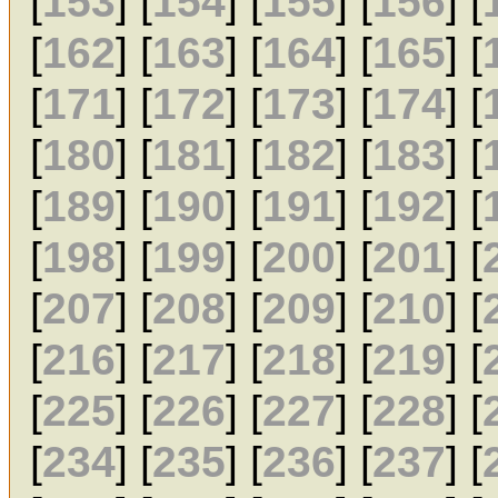
[
153
] [
154
] [
155
] [
156
] [
[
162
] [
163
] [
164
] [
165
] [
[
171
] [
172
] [
173
] [
174
] [
[
180
] [
181
] [
182
] [
183
] [
[
189
] [
190
] [
191
] [
192
] [
[
198
] [
199
] [
200
] [
201
] [
[
207
] [
208
] [
209
] [
210
] [
[
216
] [
217
] [
218
] [
219
] [
[
225
] [
226
] [
227
] [
228
] [
[
234
] [
235
] [
236
] [
237
] [