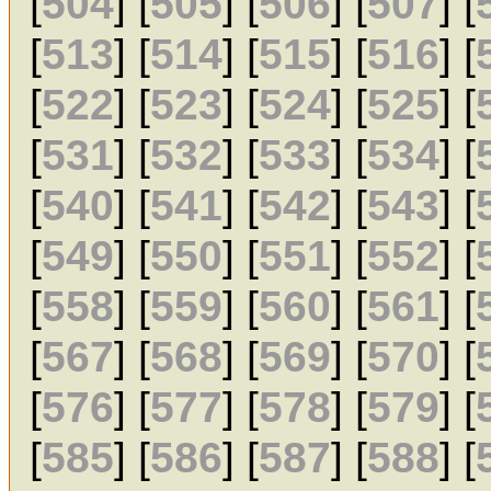
[
504
] [
505
] [
506
] [
507
] [
[
513
] [
514
] [
515
] [
516
] [
[
522
] [
523
] [
524
] [
525
] [
[
531
] [
532
] [
533
] [
534
] [
[
540
] [
541
] [
542
] [
543
] [
[
549
] [
550
] [
551
] [
552
] [
[
558
] [
559
] [
560
] [
561
] [
[
567
] [
568
] [
569
] [
570
] [
[
576
] [
577
] [
578
] [
579
] [
[
585
] [
586
] [
587
] [
588
] [