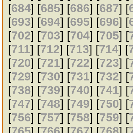
[
684
] [
685
] [
686
] [
687
] [
[
693
] [
694
] [
695
] [
696
] [
[
702
] [
703
] [
704
] [
705
] [
[
711
] [
712
] [
713
] [
714
] [
[
720
] [
721
] [
722
] [
723
] [
[
729
] [
730
] [
731
] [
732
] [
[
738
] [
739
] [
740
] [
741
] [
[
747
] [
748
] [
749
] [
750
] [
[
756
] [
757
] [
758
] [
759
] [
[
765
] [
766
] [
767
] [
768
] [