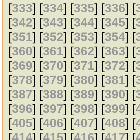
[
333
] [
334
] [
335
] [
336
] [
[
342
] [
343
] [
344
] [
345
] [
[
351
] [
352
] [
353
] [
354
] [
[
360
] [
361
] [
362
] [
363
] [
[
369
] [
370
] [
371
] [
372
] [
[
378
] [
379
] [
380
] [
381
] [
[
387
] [
388
] [
389
] [
390
] [
[
396
] [
397
] [
398
] [
399
] [
[
405
] [
406
] [
407
] [
408
] [
[
414
] [
415
] [
416
] [
417
] [