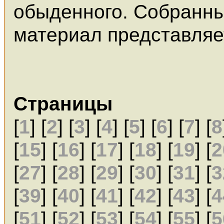
обыденного. Собранн
материал представляе
Страницы
[
1
] [
2
] [
3
] [
4
] [
5
] [
6
] [
7
] [
8
[
15
] [
16
] [
17
] [
18
] [
19
] [
2
[
27
] [
28
] [
29
] [
30
] [
31
] [
3
[
39
] [
40
] [
41
] [
42
] [
43
] [
4
[
51
] [
52
] [
53
] [
54
] [
55
] [
5